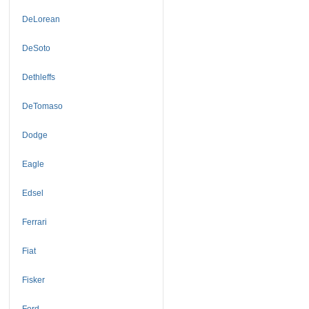
DeLorean
DeSoto
Dethleffs
DeTomaso
Dodge
Eagle
Edsel
Ferrari
Fiat
Fisker
Ford