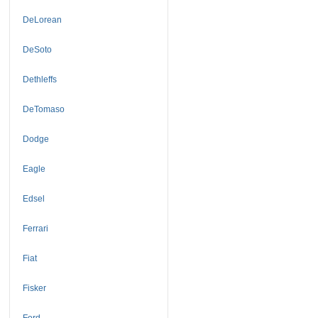
DeLorean
DeSoto
Dethleffs
DeTomaso
Dodge
Eagle
Edsel
Ferrari
Fiat
Fisker
Ford