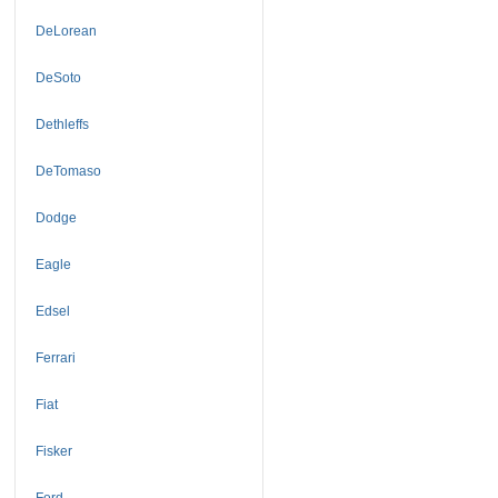
DeLorean
DeSoto
Dethleffs
DeTomaso
Dodge
Eagle
Edsel
Ferrari
Fiat
Fisker
Ford