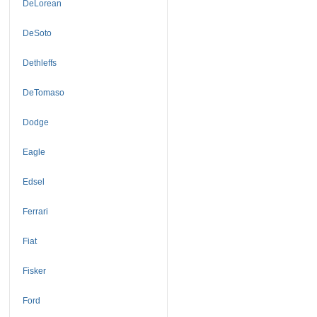
DeLorean
DeSoto
Dethleffs
DeTomaso
Dodge
Eagle
Edsel
Ferrari
Fiat
Fisker
Ford