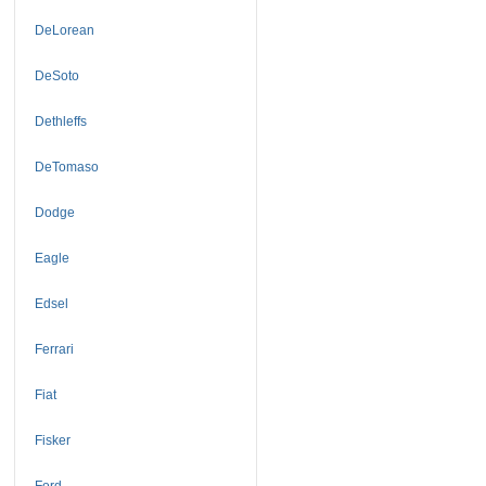
DeLorean
DeSoto
Dethleffs
DeTomaso
Dodge
Eagle
Edsel
Ferrari
Fiat
Fisker
Ford